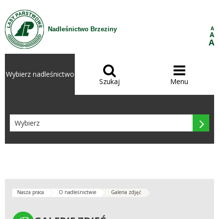
Przejdź do treści
A
Nadleśnictwo Brzeziny
A
A


Wybierz nadleśnictwo
Szukaj
Menu

Nasza praca
O nadleśnictwie
Galeria zdjęć