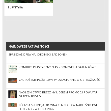
TURYSTYKA
NAJNOWSZE AKTUALNOŚCI
NAJNOWSZE AKTUALNOŚCI
SPRZEDAŻ DREWNA, CHOINEK I SADZONEK
KONKURS PLASTYCZNY "LAS - DOM WIELU GATUNKÓW"
ZAGROŻENIE POŻAROWE W LASACH. APEL O OSTROŻNOŚĆ
NADLEŚNICTWO BRZEZINY LIDEREM PROMOCJI POWIATU
BRZEZIŃSKIEGO
ŁÓDZKA SUBMISJA DREWNA CENNEGO W NADLEŚNICTWIE
BRZEZINY - WIOSNA 2026