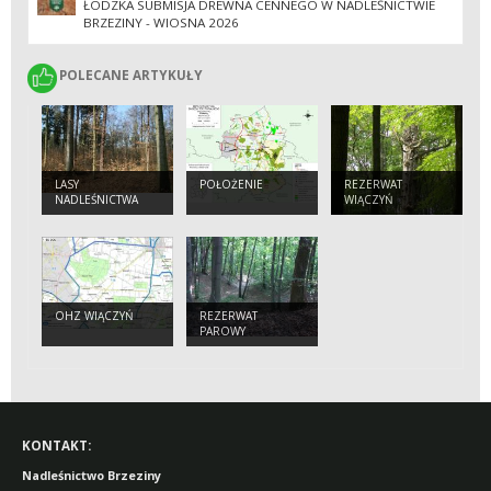
ŁÓDZKA SUBMISJA DREWNA CENNEGO W NADLEŚNICTWIE
BRZEZINY - WIOSNA 2026
POLECANE ARTYKUŁY
POLECANE ARTYKUŁY
LASY
POŁOŻENIE
REZERWAT
NADLEŚNICTWA
WIĄCZYŃ
OHZ WIĄCZYŃ
REZERWAT
PAROWY
JANINOWSKIE
KONTAKT:
Nadleśnictwo Brzeziny