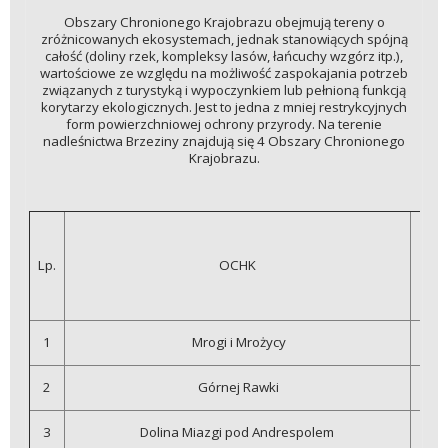
Obszary Chronionego Krajobrazu obejmują tereny o
zróżnicowanych ekosystemach, jednak stanowiących spójną
całość (doliny rzek, kompleksy lasów, łańcuchy wzgórz itp.),
wartościowe ze względu na możliwość zaspokajania potrzeb
związanych z turystyką i wypoczynkiem lub pełnioną funkcją
korytarzy ekologicznych. Jest to jedna z mniej restrykcyjnych
form powierzchniowej ochrony przyrody. Na terenie
nadleśnictwa Brzeziny znajdują się 4 Obszary Chronionego
Krajobrazu.
pow
c
Lp.
OCHK
1
Mrogi i Mrożycy
2
Górnej Rawki
3
Dolina Miazgi pod Andrespolem