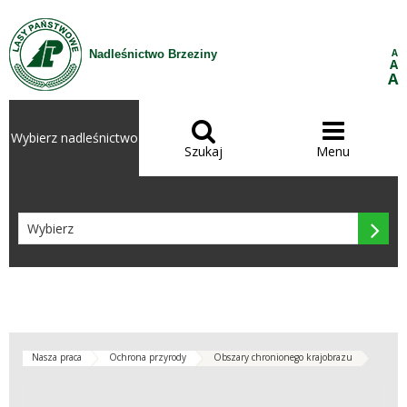
Przejdź do treści
A
Nadleśnictwo Brzeziny
A
A


Wybierz nadleśnictwo
Szukaj
Menu

Nasza praca
Ochrona przyrody
Obszary chronionego krajobrazu