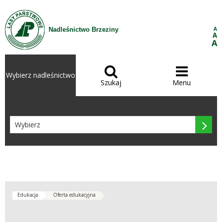
Przejdź do treści
A
Nadleśnictwo Brzeziny
A
A


Wybierz nadleśnictwo
Szukaj
Menu

Edukacja
Oferta edukacyjna