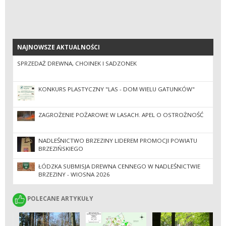
NAJNOWSZE AKTUALNOŚCI
NAJNOWSZE AKTUALNOŚCI
SPRZEDAŻ DREWNA, CHOINEK I SADZONEK
KONKURS PLASTYCZNY "LAS - DOM WIELU GATUNKÓW"
ZAGROŻENIE POŻAROWE W LASACH. APEL O OSTROŻNOŚĆ
NADLEŚNICTWO BRZEZINY LIDEREM PROMOCJI POWIATU
BRZEZIŃSKIEGO
ŁÓDZKA SUBMISJA DREWNA CENNEGO W NADLEŚNICTWIE
BRZEZINY - WIOSNA 2026
POLECANE ARTYKUŁY
POLECANE ARTYKUŁY