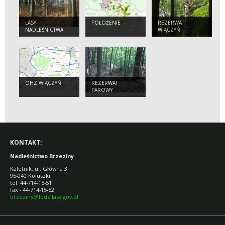
LASY
POŁOŻENIE
REZERWAT
NADLEŚNICTWA
WIĄCZYŃ
OHZ WIĄCZYŃ
REZERWAT
PAROWY
JANINOWSKIE
KONTAKT:
Nadleśnictwo Brzeziny
Kaletnik, ul. Główna 3
95-040 Koluszki
tel. 44-714-15-51
fax - 44-714-15-52
brzeziny@lodz.lasy.gov.pl