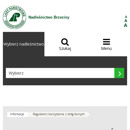
Przejdź do treści
A
Nadleśnictwo Brzeziny
A
A


Wybierz nadleśnictwo
Szukaj
Menu

Informacje
Regulamin korzystania z dróg leśnych