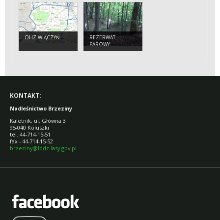
OHZ WIĄCZYŃ
REZERWAT
PAROWY
JANINOWSKIE
KONTAKT:
Nadleśnictwo Brzeziny
Kaletnik, ul. Główna 3
95-040 Koluszki
tel. 44-714-15-51
fax - 44-714-15-52
brzeziny@lodz.lasy.gov.pl