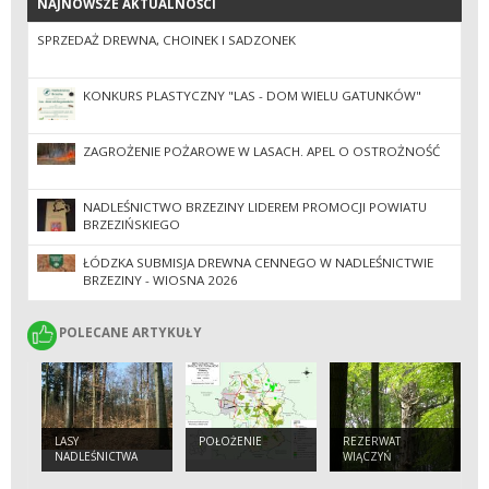
NAJNOWSZE AKTUALNOŚCI
NAJNOWSZE AKTUALNOŚCI
SPRZEDAŻ DREWNA, CHOINEK I SADZONEK
KONKURS PLASTYCZNY "LAS - DOM WIELU GATUNKÓW"
ZAGROŻENIE POŻAROWE W LASACH. APEL O OSTROŻNOŚĆ
NADLEŚNICTWO BRZEZINY LIDEREM PROMOCJI POWIATU
BRZEZIŃSKIEGO
ŁÓDZKA SUBMISJA DREWNA CENNEGO W NADLEŚNICTWIE
BRZEZINY - WIOSNA 2026
POLECANE ARTYKUŁY
POLECANE ARTYKUŁY
LASY
POŁOŻENIE
REZERWAT
NADLEŚNICTWA
WIĄCZYŃ