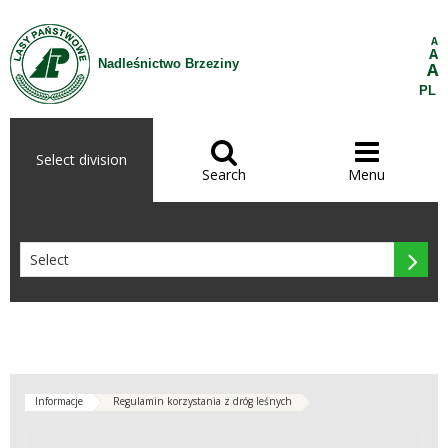
Skip to Content
A
A
Nadleśnictwo Brzeziny
A
PL


Select division
Search
Menu

Informacje
Regulamin korzystania z dróg leśnych