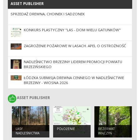
ASSET PUBLISHER
ASSET PUBLISHER
SPRZEDAŻ DREWNA, CHOINEK I SADZONEK
KONKURS PLASTYCZNY "LAS - DOM WIELU GATUNKÓW"
ZAGROŻENIE POŻAROWE W LASACH. APEL O OSTROŻNOŚĆ
NADLEŚNICTWO BRZEZINY LIDEREM PROMOCJI POWIATU
BRZEZIŃSKIEGO
ŁÓDZKA SUBMISJA DREWNA CENNEGO W NADLEŚNICTWIE
BRZEZINY - WIOSNA 2026
ASSET PUBLISHER
ASSET PUBLISHER
LASY
POŁOŻENIE
REZERWAT
NADLEŚNICTWA
WIĄCZYŃ