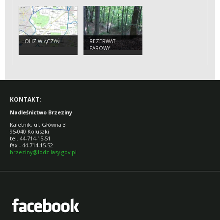
OHZ WIĄCZYŃ
REZERWAT
PAROWY
JANINOWSKIE
KONTAKT:
Nadleśnictwo Brzeziny
Kaletnik, ul. Główna 3
95-040 Koluszki
tel. 44-714-15-51
fax - 44-714-15-52
brzeziny@lodz.lasy.gov.pl