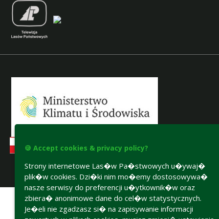
🍪 Accept cookies & privacy policy?
Strony internetowe Las�w Pa�stwowych u�ywaj�
plik�w cookies. Dzi�ki nim mo�emy dostosowywa�
Accesibility declaration
nasze serwisy do preferencji u�ytkownik�w oraz
zbiera� anonimowe dane do cel�w statystycznych.
Je�eli nie zgadzasz si� na zapisywanie informacji